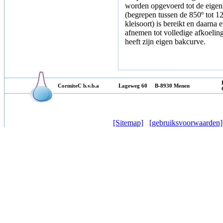
worden opgevoerd tot de eigen
(begrepen tussen de 850º tot 1
kleisoort) is bereikt en daarna
afnemen tot volledige afkoeling
heeft zijn eigen bakcurve.
CormiteC b.v.b.a
Lageweg 60 B-8930 Menen
[Sitemap]
[gebruiksvoorwaarden]