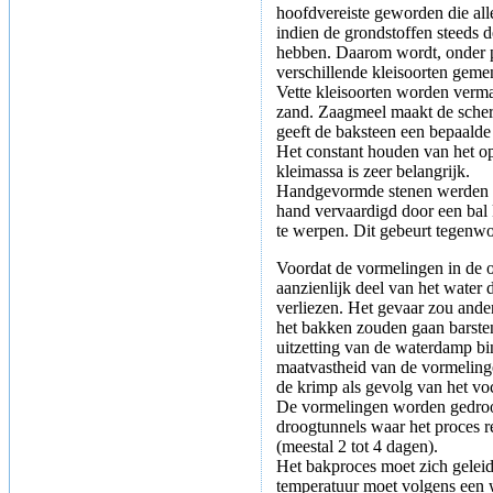
hoofdvereiste geworden die al
indien de grondstoffen steeds 
hebben. Daarom wordt, onder p
verschillende kleisoorten geme
Vette kleisoorten worden verm
zand. Zaagmeel maakt de scher
geeft de baksteen een bepaalde 
Het constant houden van het o
kleimassa is zeer belangrijk.
Handgevormde stenen werden v
hand vervaardigd door een bal
te werpen. Dit gebeurt tegenw
Voordat de vormelingen in de 
aanzienlijk deel van het water 
verliezen. Het gevaar zou ander
het bakken zouden gaan barste
uitzetting van de waterdamp b
maatvastheid van de vormelin
de krimp als gevolg van het voc
De vormelingen worden gedroo
droogtunnels waar het proces r
(meestal 2 tot 4 dagen).
Het bakproces moet zich geleid
temperatuur moet volgens een 