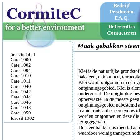
Bedrijf
Producten
F.A.Q.
Company
Referenties
Products
Contacteren
F.A.Q.
Maak gebakken steen 
Selectietabel
Care 1000
Care 1002
Care 1004
Klei is de natuurlijke grondstof
Care 1010
baksteen, dakpannen, terracotta,
Care 1011
Klei wordt ontgonnen in een gr
Care 1040
ontginningsgebied. Klei is al
Care 1042
ondergrond. De ontginning bes
Care 1044
oppervlakte. In de meeste geva
Care 1046
ontginningsgebied nabestemd 
Care 1048
manier ontstaat er een evenwic
Care 1050
worden ontgonnen en deze di
Idrosil 1002
teruggegeven.
De steenbakkerij is meestal aan
waardoor weinig transport nodi