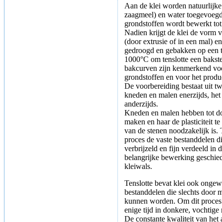
Aan de klei worden natuurlijke
zaagmeel) en water toegevoegd
grondstoffen wordt bewerkt to
Nadien krijgt de klei de vorm 
(door extrusie of in een mal) 
gedroogd en gebakken op een 
1000°C om tenslotte een bakst
bakcurven zijn kenmerkend voo
grondstoffen en voor het produ
De voorbereiding bestaat uit 
kneden en malen enerzijds, he
anderzijds.
Kneden en malen hebben tot d
maken en haar de plasticiteit t
van de stenen noodzakelijk is. 
proces de vaste bestanddelen di
verbrijzeld en fijn verdeeld in 
belangrijke bewerking geschiedt
kleiwals.
Tenslotte bevat klei ook ongew
bestanddelen die slechts door
kunnen worden. Om dit proces 
enige tijd in donkere, vochtige
De constante kwaliteit van het