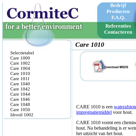
Bedrijf
Producten
F.A.Q.
Company
Referenties
Products
Contacteren
F.A.Q.
Care 1010
Selectietabel
Care 1000
Care 1002
Care 1004
Care 1010
Care 1011
Care 1040
Care 1042
Care 1044
Care 1046
Care 1048
CARE 1010 is een
waterafsto
Care 1050
impregnatiemiddel
voor hout.
Idrosil 1002
CARE 1010 vormt een chemisch
hout. Na behandeling is er wei
het uitzicht van het hout.