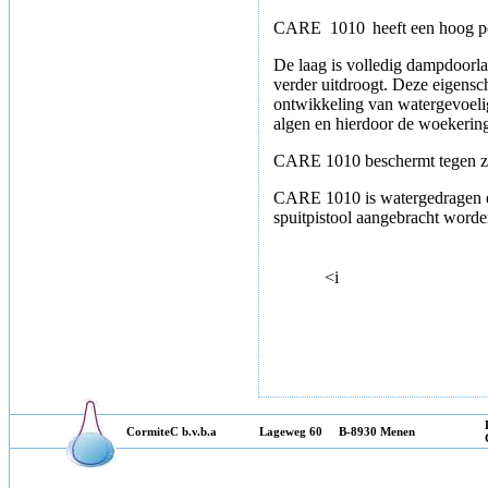
CARE
1010
heeft een hoog 
De laag is volledig dampdoorl
verder uitdroogt. Deze eigensch
ontwikkeling van watergevoeli
algen en hierdoor de woekering
CARE 1010
beschermt tegen z
CARE 1010 is watergedragen en
spuitpistool aangebracht word
<
i
CormiteC b.v.b.a
Lageweg 60 B-8930 Menen